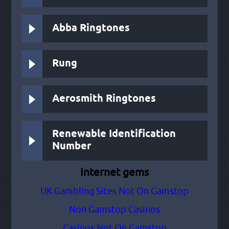
Abba Ringtones
Rung
Aerosmith Ringtones
Renewable Identification
Number
Internet gems
UK Gambling Sites Not On Gamstop
Non Gamstop Casinos
Casinos Not On Gamstop