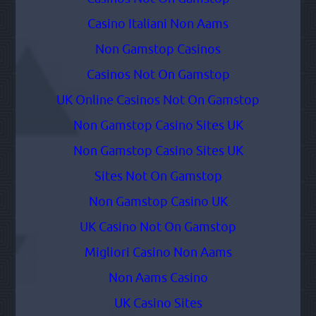
Casino Italiani Non Aams
Non Gamstop Casinos
Casinos Not On Gamstop
UK Online Casinos Not On Gamstop
Non Gamstop Casino Sites UK
Non Gamstop Casino Sites UK
Sites Not On Gamstop
Non Gamstop Casino UK
UK Casino Not On Gamstop
Migliori Casino Non Aams
Non Aams Casino
UK Casino Sites