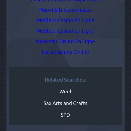
Nuovi Siti Scommesse
Meilleur Casino En Ligne
Meilleur Casino En Ligne
Nouveau Casino En Ligne
Lista Casinos Online
Related Searches:
Weel
Sax Arts and Crafts
SPD