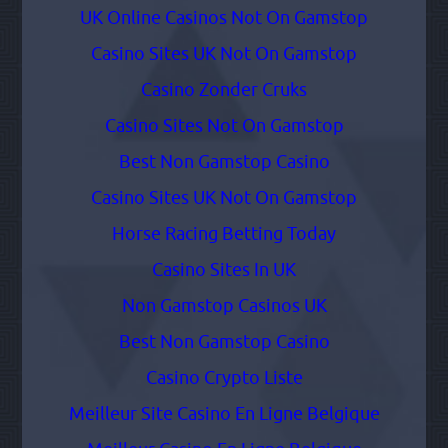
UK Online Casinos Not On Gamstop
Casino Sites UK Not On Gamstop
Casino Zonder Cruks
Casino Sites Not On Gamstop
Best Non Gamstop Casino
Casino Sites UK Not On Gamstop
Horse Racing Betting Today
Casino Sites In UK
Non Gamstop Casinos UK
Best Non Gamstop Casino
Casino Crypto Liste
Meilleur Site Casino En Ligne Belgique