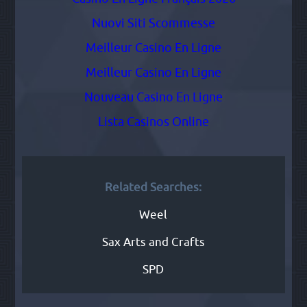
Nuovi Siti Scommesse
Meilleur Casino En Ligne
Meilleur Casino En Ligne
Nouveau Casino En Ligne
Lista Casinos Online
Related Searches:
Weel
Sax Arts and Crafts
SPD