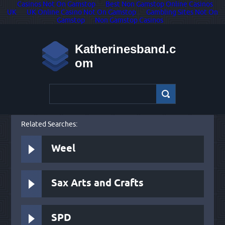
Casinos Not On Gamstop
Best Non Gamstop Online Casinos
UK
UK Online Casino Not On Gamstop
Gambling Sites Not On
Gamstop
Non Gamstop Casinos
Katherinesband.c
om
Related Searches:
Weel
Sax Arts and Crafts
SPD