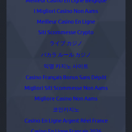
Meilleur Casino En Ligne Belgique
I Migliori Casino Non Aams
Meilleur Casino En Ligne
Siti Scommesse Crypto
ライブ カジノ
バカラ ルール カジノ
익명 카지노 사이트
Casino Français Bonus Sans Dépôt
Migliori Siti Scommesse Non Aams
Migliore Casino Non Aams
코인카지노
Casino En Ligne Argent Réel France
Casino En Ligne Français 2026